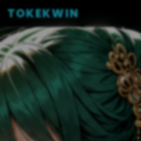
TOKEKWIN