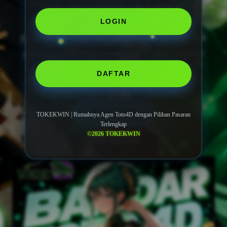
mudah, serta sistem yang responsif
menjadi beberapa alasan mengapa
LOGIN
platform ini semakin dikenal oleh banyak
pengguna yang mencari hiburan digital
modern.
DAFTAR
PLAY NOW
TOKEKWIN | Rumahnya Agen Toto4D dengan Pilihan Pasaran
Terlengkap
©2026 TOKEKWIN
VIEW PROMO