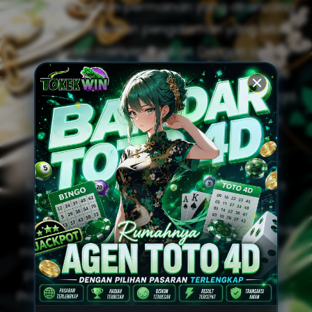
beragam pilihan permainan yang dirancang
untuk memberikan pengalaman yang lebih
praktis dan menyenangkan. Dengan sistem
yang terus diperbarui, TOKEKWIN berupaya
menghadirkan layanan yang stabil sehingga
para pengguna dapat menikmati setiap
fitur dengan lebih nyaman di berbagai
perangkat, baik melalui ponsel maupun
komputer.Selain menawarkan antarmuka
yang sederhana dan mudah dipahami,
TOKEKWIN juga menghadirkan berbagai fitur
menarik yang dirancang untuk memberikan
pengalaman bermain yang lebih interaktif.
Proses pendaftaran yang cepat, akses yang